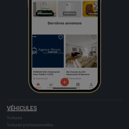
VÉHICULES
Voitures
Voitures professionnelles