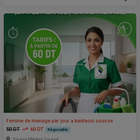
Femme de menage par jour a kantaoui sousse
50 DT
60 DT
Négociable
,
Sousse Médina
Sousse