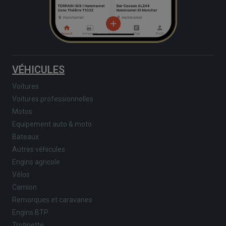
VÉHICULES
Voitures
Voitures professionnelles
Motos
Equipement auto & moto
Bateaux
Autres véhicules
Engins agricole
Vélos
Camion
Remorques et caravanes
Engins BTP
Trotinette