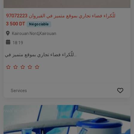
للّكراء فضاء تجاري بموقع متميز في القيروان 97072223
3 500 DT
Négociable
,
Kairouan Nord
Kairouan
18:19
للّكراء فضاء تجاري بموقع متميز في...
Services