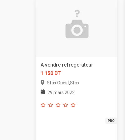
A vendre refregerateur
1 150 DT
,
Sfax Ouest
Sfax
29 mars 2022
PRO