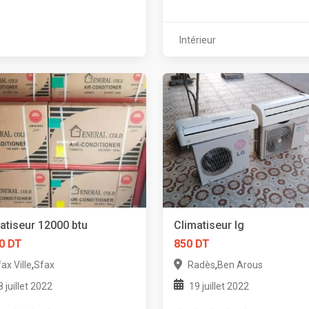
Intérieur
atiseur 12000 btu
Climatiseur lg
0 DT
850 DT
,
,
ax Ville
Sfax
Radès
Ben Arous
8 juillet 2022
19 juillet 2022