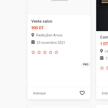
Vente salon
900 DT
,
Radès
Ben Arous
Com
23 novembre 2021
1 D
L
7
PRO
Intérieur
Inté