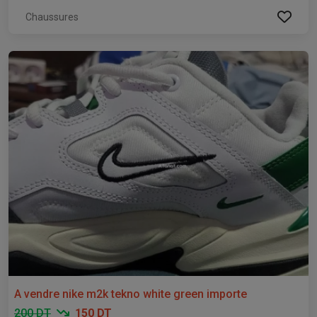
Chaussures
A vendre nike m2k tekno white green importe
200 DT
150 DT