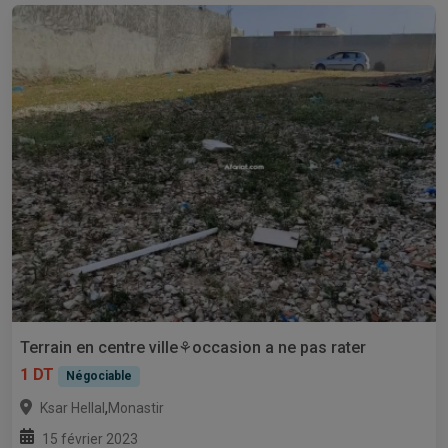
Terrain en centre ville⚘occasion a ne pas rater
1 DT
Négociable
,
Ksar Hellal
Monastir
15 février 2023