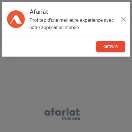
Afariat
Profitez d'une meilleure expérience avec
Accueil
Immobilier
Grand Tunis
Ariana
Mnihla
notre application mobile.
à vendre terrain divisé sur des tranches de 200m² et
300m²
OBTENIR