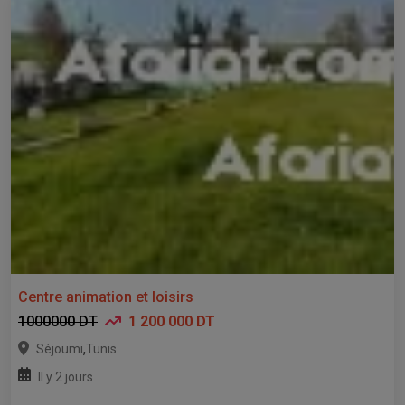
Centre animation et loisirs
1000000 DT
1 200 000 DT
,
Séjoumi
Tunis
Il y 2 jours