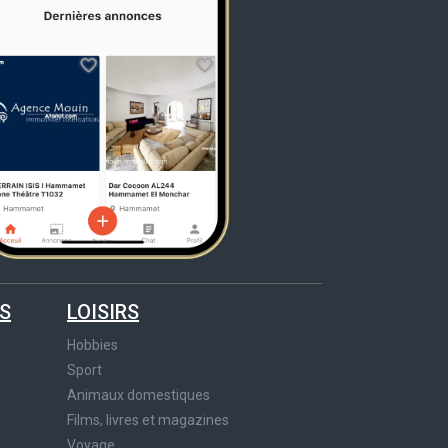
S
LOISIRS
Hobbies
Sport
Animaux domestiques
Films, livres et magazines
Voyage