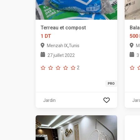
Terreau et compost
Bala
1 DT
500
,
Menzah IX
Tunis
M
27 juillet 2022
3
2
PRO
Jardin
Jar