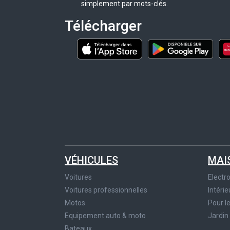
simplement par mots-clés.
Télécharger
VÉHICULES
MAI
Voitures
Elect
Voitures professionnelles
Intérie
Motos
Pour l
Equipement auto & moto
Jardin
Bateaux