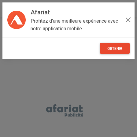
Afariat
Profitez d'une meilleure expérience avec
Accueil
Maisons et enfants
Grand Tunis
Ariana
notre application mobile.
Ariana Ville
vase et pot
OBTENIR