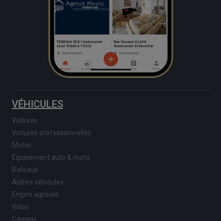
VÉHICULES
Voitures
Voitures professionnelles
Motos
Equipement auto & moto
Bateaux
Autres véhicules
Engins agricole
Vélos
Camion