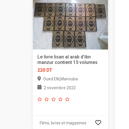
Le livre lisan al arab d'ibn
manzur contient 15 volumes
220 DT
,
Oued Ellil
Manouba
2 novembre 2022
Films, livres et magazines