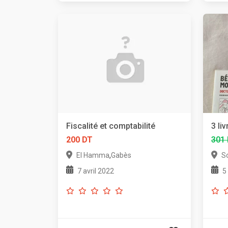
Fiscalité et comptabilité
3 li
200 DT
301
,
El Hamma
Gabès
S
7 avril 2022
5