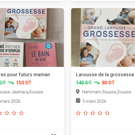
vres pour futurs maman
Larousse de la grossesse
 DT
150 DT
143 DT
80 DT
,
,
ousse Jawhara
Sousse
Hammam Sousse
Sousse
 mars 2026
5 mars 2026