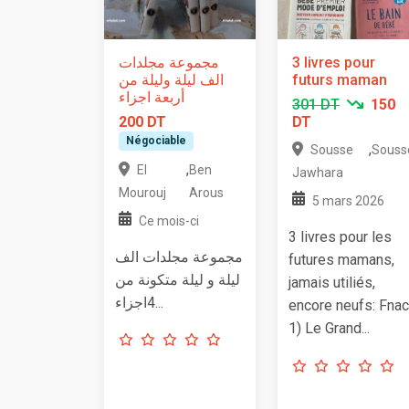
مجموعة مجلدات
3 livres pour
الف ليلة وليلة من
futurs maman
أربعة اجزاء
301 DT
150
200 DT
DT
Négociable
,
Sousse
Souss
,
El
Ben
Jawhara
Mourouj
Arous
5 mars 2026
Ce mois-ci
3 livres pour les
مجموعة مجلدات الف
futures mamans,
ليلة و ليلة متكونة من
jamais utiliés,
4اجزاء...
encore neufs: Fnac
1) Le Grand...