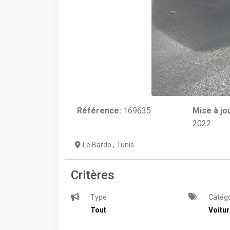
Référence:
169635
Mise à jo
2022
Le Bardo
,
Tunis
Critères
Type
Catégo
Tout
Voitu