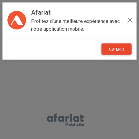
Afariat
Profitez d'une meilleure expérience avec
Accueil
Véhicules
Cap bon - Sahel
Monastir
notre application mobile.
Ouerdanine
Masque multi-usages 3-en-1 Coco & Macadamia
OBTENIR