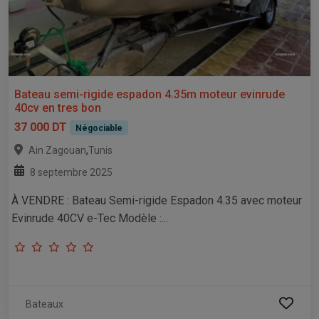
Bateau semi-rigide espadon 4.35m moteur evinrude
40cv en tres bon
37 000 DT
Négociable
,
Ain Zagouan
Tunis
8 septembre 2025
À VENDRE : Bateau Semi-rigide Espadon 4.35 avec moteur
Evinrude 40CV e-Tec Modèle :...
Bateaux