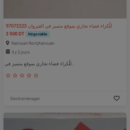
للّكراء فضاء تجاري بموقع متميز في القيروان 97072223
3 500 DT
Négociable
,
Kairouan Nord
Kairouan
Il y 2 jours
للّكراء فضاء تجاري بموقع متميز في...
Electroménager