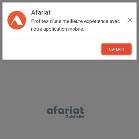
Afariat
Profitez d'une meilleure expérience avec
Accueil
Maisons et enfants
Oasis - Sahara
notre application mobile.
Médenine
Ben Gardane
Une. Chaudière
OBTENIR