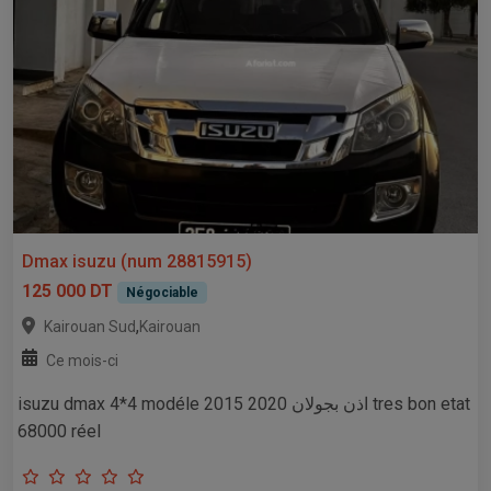
Dmax isuzu (num 28815915)
125 000 DT
Négociable
,
Kairouan Sud
Kairouan
Ce mois-ci
isuzu dmax 4*4 modéle 2015 اذن بجولان 2020 tres bon etat
68000 réel