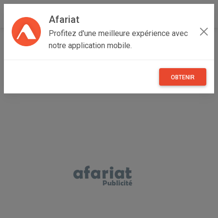
Afariat
Profitez d'une meilleure expérience avec
Accueil
Véhicules
Grand Tunis
Ben Arous
Radès
notre application mobile.
Berlingo b9 citroen
OBTENIR