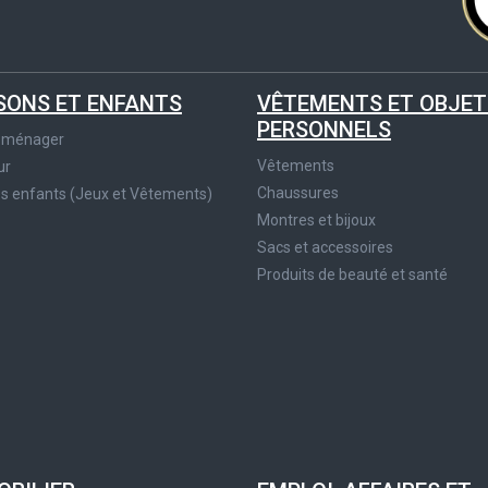
SONS ET ENFANTS
VÊTEMENTS ET OBJET
PERSONNELS
roménager
Vêtements
ur
Chaussures
es enfants (Jeux et Vêtements)
Montres et bijoux
Sacs et accessoires
Produits de beauté et santé