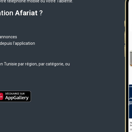
otre téléphone mobile ou votre Tablette.
ation
Afariat
?
 annonces
epuis l'application
 Tunisie par région, par catégorie, ou