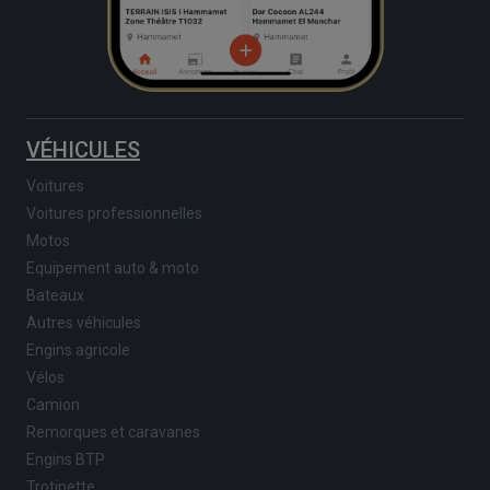
VÉHICULES
Voitures
Voitures professionnelles
Motos
Equipement auto & moto
Bateaux
Autres véhicules
Engins agricole
Vélos
Camion
Remorques et caravanes
Engins BTP
Trotinette