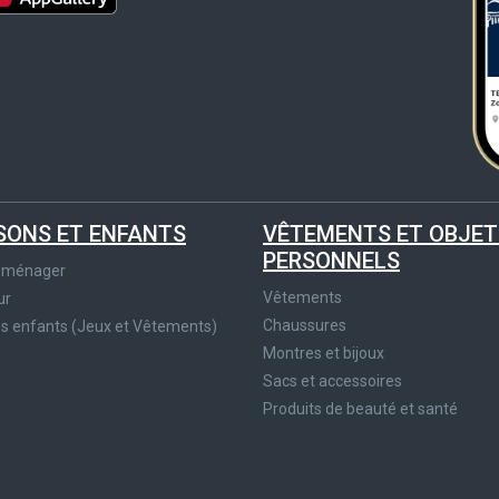
SONS ET ENFANTS
VÊTEMENTS ET OBJET
PERSONNELS
roménager
Vêtements
ur
Chaussures
es enfants (Jeux et Vêtements)
Montres et bijoux
Sacs et accessoires
Produits de beauté et santé