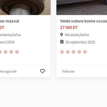
eur mazout
Vente voiture bonne occa
 DT
27 000 DT
,
,
oularès
Gafsa
Moularès
Gafsa
 avril 2024
30 septembre 2022
ins agricole
Voitures