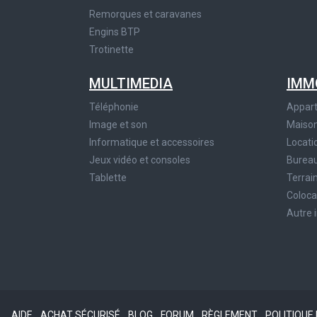
Remorques et caravanes
Engins BTP
Trotinette
MULTIMEDIA
IMM
Téléphonie
Appar
Image et son
Maiso
Informatique et accessoires
Locati
Jeux vidéo et consoles
Bureau
Tablette
Terrai
Coloca
Autre 
AIDE
ACHAT SÉCURISÉ
BLOG
FORUM
RÈGLEMENT
POLITIQUE