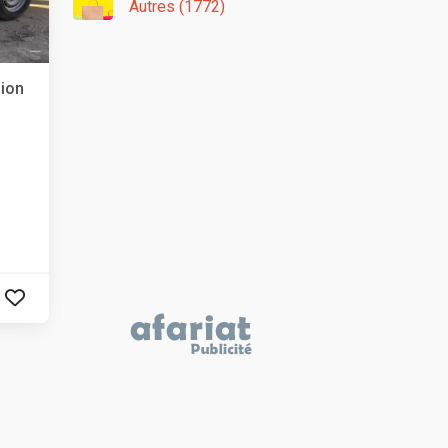
Autres (1772)
sion