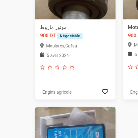
موتور مازوط
Mot
900 DT
900
Négociable
M
,
Moularès
Gafsa
5
5 avril 2024
Engins agricole
Eng