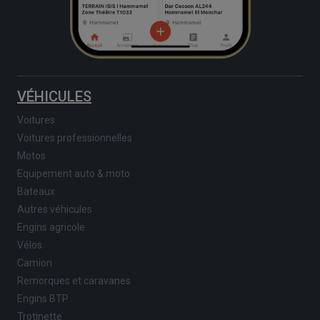
VÉHICULES
Voitures
Voitures professionnelles
Motos
Equipement auto & moto
Bateaux
Autres véhicules
Engins agricole
Vélos
Camion
Remorques et caravanes
Engins BTP
Trotinette