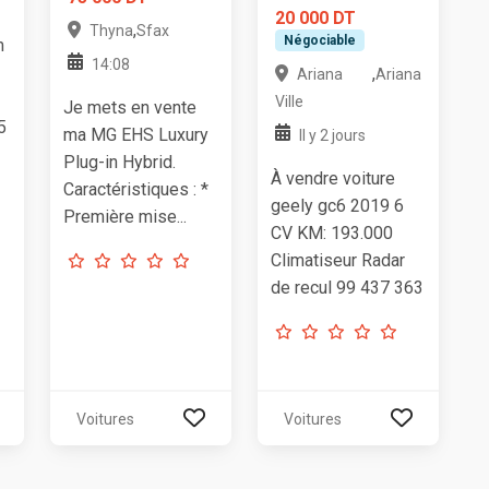
20 000 DT
,
Thyna
Sfax
Négociable
m
14:08
,
Ariana
Ariana
Ville
Je mets en vente
5
ma MG EHS Luxury
Il y 2 jours
Plug-in Hybrid.
À vendre voiture
Caractéristiques : *
geely gc6 2019 6
Première mise...
CV KM: 193.000
Climatiseur Radar
de recul 99 437 363
Voitures
Voitures