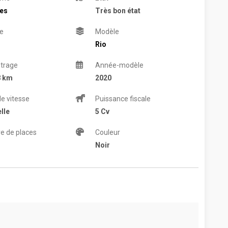
res
Très bon état
e
Modèle
Rio
trage
Année-modèle
8 km
2020
de vitesse
Puissance fiscale
lle
5 Cv
e de places
Couleur
Noir