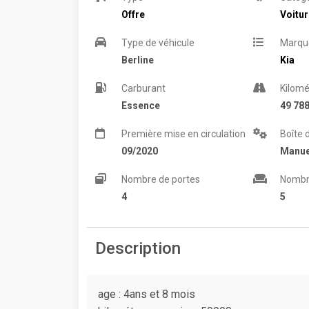
Offre
Voitu
Type de véhicule
Marqu
Berline
Kia
Carburant
Kilomé
Essence
49 78
Première mise en circulation
Boîte 
09/2020
Manue
Nombre de portes
Nombr
4
5
Description
age : 4ans et 8 mois