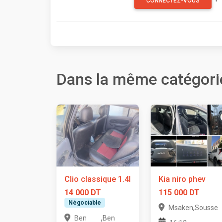
CONNECTEZ-VOUS
Dans la même catégori
Clio classique 1.4l
Kia niro phev
14 000 DT
115 000 DT
Négociable
,
Msaken
Sousse
,
Ben
Ben