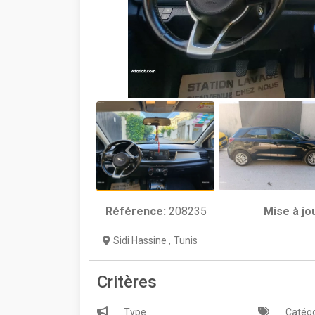
Référence:
208235
Mise à jo
Sidi Hassine
,
Tunis
Critères
Type
Catégo