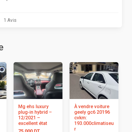
1
Avis
e
Mg ehs luxury
À vendre voiture
plug-in hybrid –
geely gc6 20196
12/2021 –
cvkm:
excellent état
193.000climatiseu
r
75 000 DT