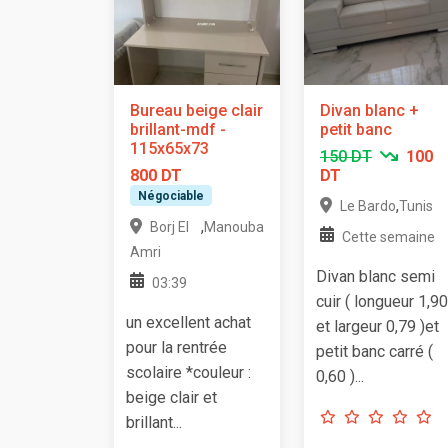
Bureau beige clair
Divan blanc +
brillant-mdf -
petit banc
115x65x73
150 DT
100
800 DT
DT
Négociable
,
Le Bardo
Tunis
,
Borj El
Manouba
Cette semaine
Amri
Divan blanc semi
03:39
cuir ( longueur 1,90
un excellent achat
et largeur 0,79 )et
pour la rentrée
petit banc carré (
scolaire *couleur :
0,60 )...
beige clair et
brillant...