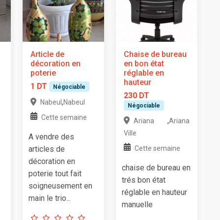
Article de
Chaise de bureau
décoration en
en bon état
poterie
réglable en
hauteur
1 DT
Négociable
230 DT
,
Nabeul
Nabeul
Négociable
Cette semaine
,
Ariana
Ariana
Ville
A vendre des
articles de
Cette semaine
décoration en
chaise de bureau en
poterie tout fait
trés bon état
soigneusement en
réglable en hauteur
main le trio...
manuelle