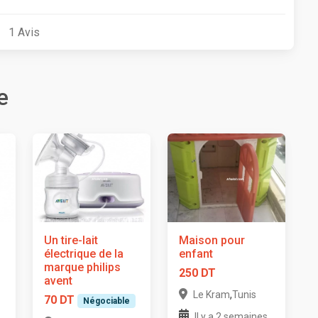
1
Avis
e
Un tire-lait
Maison pour
électrique de la
enfant
marque philips
250 DT
avent
,
Le Kram
Tunis
70 DT
Négociable
Il y a 2 semaines