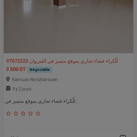
للّكراء فضاء تجاري بموقع متميز في القيروان 97072223
3 500 DT
Négociable
,
Kairouan Nord
Kairouan
Il y 2 jours
للّكراء فضاء تجاري بموقع متميز في...