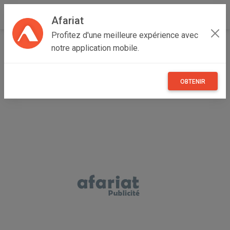
Afariat
Profitez d'une meilleure expérience avec
Accueil
Véhicules
Oasis - Sahara
Kébili
notre application mobile.
Kébili Nord
Megane 4 importé
OBTENIR