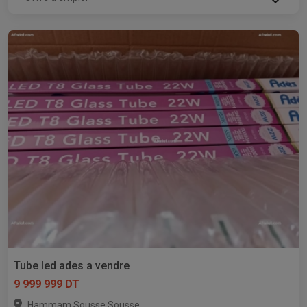
Tube led ades a vendre
9 999 999 DT
,
Hammam Sousse
Sousse