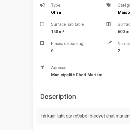
Type
Catégo
Offre
Maiso
Surface habitable
Surfac
140 m²
600 m
Places de parking
Nombr
0
2
Adresse
Municipalité Chott Mariem
Description
fih kaaf taht dar m9abel bledyet chat marie