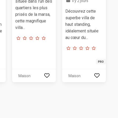
située dans l'un des
Il y 2 jours
quartiers les plus
Découvrez cette
prisés de la marsa,
superbe villa de
cette magnifique
m
haut standing,
villa...
ve
idéalement située
au cœur du...
PRO
Maison
Maison