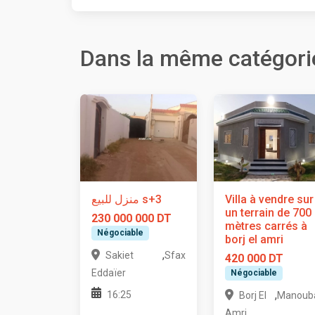
Dans la même catégori
منزل للبيع s+3
Villa à vendre sur
un terrain de 700
230 000 000 DT
mètres carrés à
Négociable
borj el amri
,
Sakiet
Sfax
420 000 DT
Eddaïer
Négociable
,
16:25
Borj El
Manoub
Amri