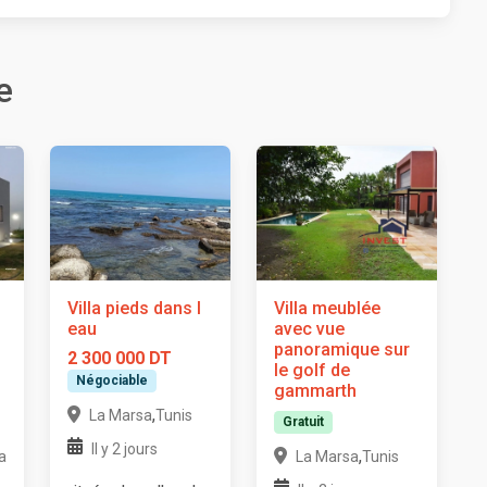
e
Villa pieds dans l
Villa meublée
eau
avec vue
panoramique sur
2 300 000 DT
le golf de
Négociable
gammarth
,
La Marsa
Tunis
Gratuit
Il y 2 jours
,
a
La Marsa
Tunis