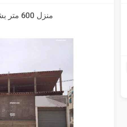
منزل 600 متر بشط مريم سوسة قرب البحر