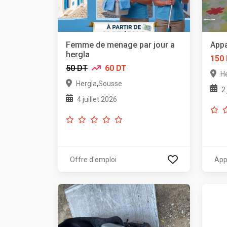
Femme de menage par jour a
Appa
hergla
150
50 DT
60 DT
H
,
Hergla
Sousse
2
4 juillet 2026
Offre d'emploi
App