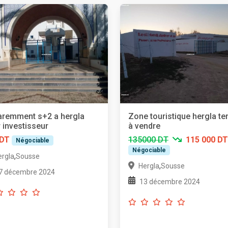
aremment s+2 a hergla
Zone touristique hergla ter
 investisseur
à vendre
 DT
135000 DT
115 000 DT
Négociable
Négociable
,
ergla
Sousse
,
Hergla
Sousse
7 décembre 2024
13 décembre 2024