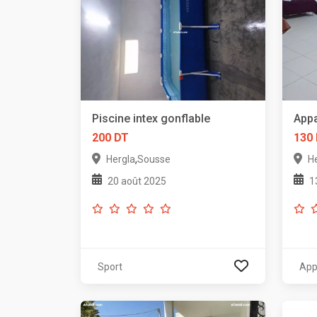
Piscine intex gonflable
Appa
200 DT
130
,
Hergla
Sousse
H
20 août 2025
1
Sport
App