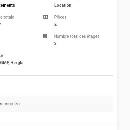
tements
Location
e totale
Pièces
²
2
Nombre total des étages
3
se
GMF, Hergla
es couples