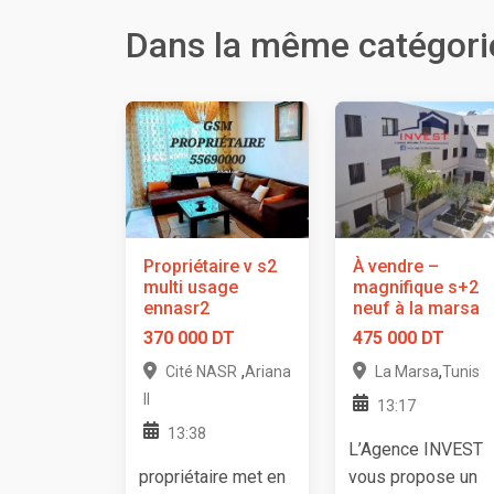
Dans la même catégori
Propriétaire v s2
À vendre –
multi usage
magnifique s+2
ennasr2
neuf à la marsa
370 000 DT
475 000 DT
,
,
Cité NASR
Ariana
La Marsa
Tunis
II
13:17
13:38
L’Agence INVEST
propriétaire met en
vous propose un