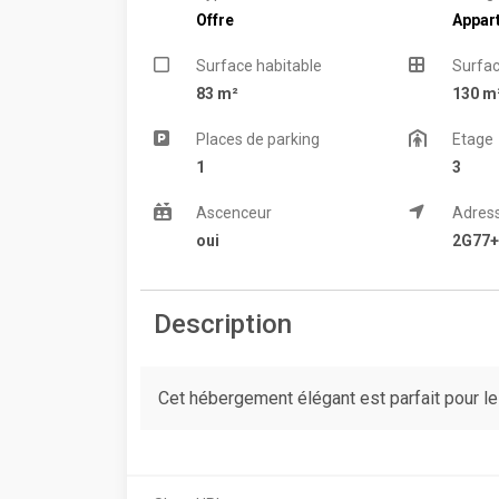
Offre
Appar
Surface habitable
Surfac
83 m²
130 m
Places de parking
Etage
1
3
Ascenceur
Adres
oui
2G77+
Description
Cet hébergement élégant est parfait pour l