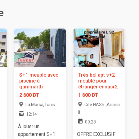
e
S+1 meublé avec
Très bel apt s+2
piscine à
meublé pour
gammarth
étranger ennasr2
2 600 DT
1 600 DT
,
,
La Marsa
Tunis
Cité NASR
Ariana
II
12:14
09:28
À louer un
appartement S+1
OFFRE EXCLUSIF