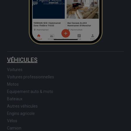
VÉHICULES
Voitures
Voitures professionnelles
Motos
Equipement auto & moto
Bateaux
Autres véhicules
Engins agricole
Vélos
Camion