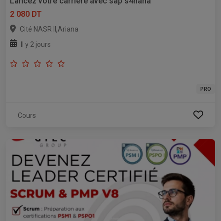
Lancez votre carrière avec sap s4hana
2 080 DT
,
Cité NASR II
Ariana
Il y 2 jours
PRO
Cours