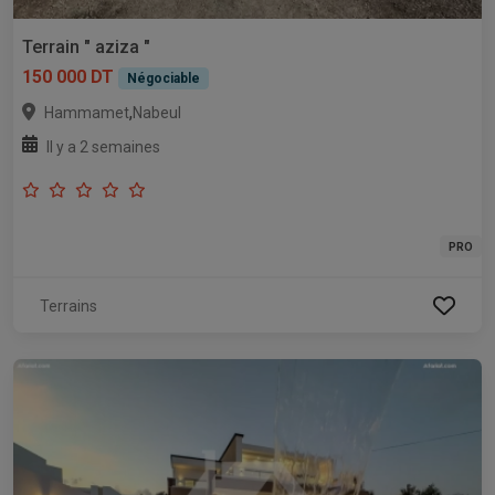
Terrain " aziza "
150 000 DT
Négociable
,
Hammamet
Nabeul
Il y a 2 semaines
PRO
Terrains