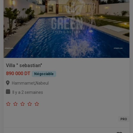
Villa " sebastian"
890 000 DT
Négociable
,
Hammamet
Nabeul
Il y a 2 semaines
PRO