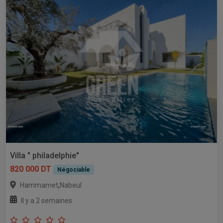
Villa " philadelphie"
820 000 DT
Négociable
,
Hammamet
Nabeul
Il y a 2 semaines