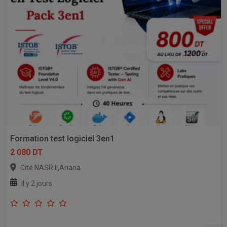
Formation test logiciel 3en1
2 080 DT
,
Cité NASR II
Ariana
Il y 2 jours