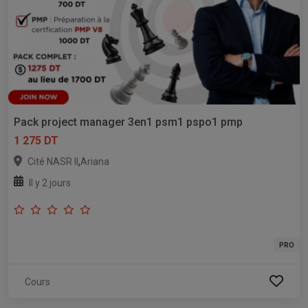
Pack project manager 3en1 psm1 pspo1 pmp
1 275 DT
,
Cité NASR II
Ariana
Il y 2 jours
PRO
Cours