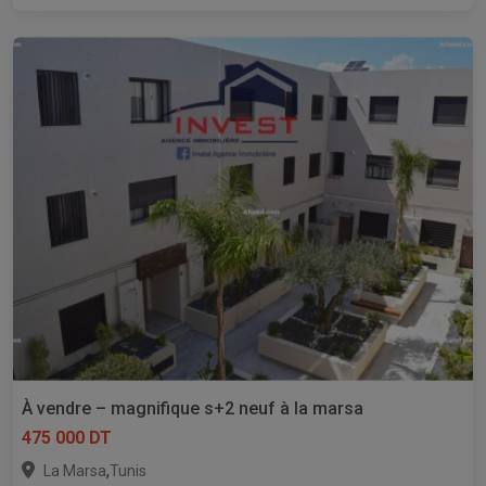
À vendre – magnifique s+2 neuf à la marsa
475 000 DT
,
La Marsa
Tunis