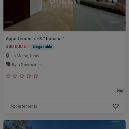
Appartement s+3 " laouina "
380 000 DT
Négociable
,
La Marsa
Tunis
Il y a 2 semaines
PRO
Appartements