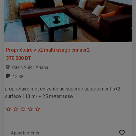
Propriétaire v s2 multi usage ennasr2
370 000 DT
,
Cité NASR II
Ariana
13:38
propriétaire met en vente un superbe appartement s+2 ,
surface 113 m² + 25 m²terrasse...
Appartements