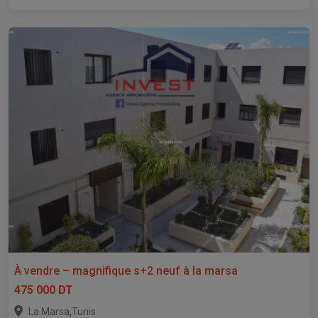
À vendre – magnifique s+2 neuf à la marsa
475 000 DT
,
La Marsa
Tunis