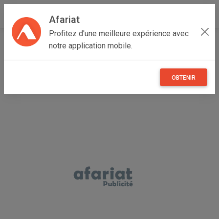
Afariat
Profitez d'une meilleure expérience avec
Accueil
Immobilier
Grand Tunis
Tunis
La Marsa
notre application mobile.
Duplex S+2 avec vue sur mer Golden Tulip Gammarth
OBTENIR