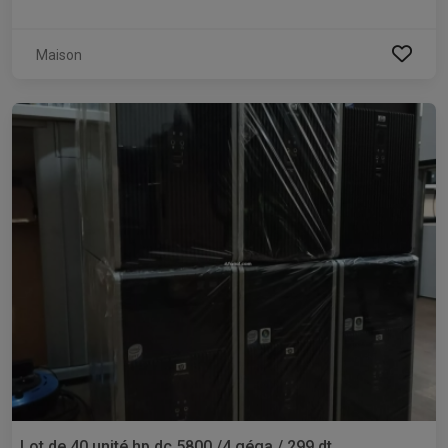
Maison
Lot de 40 unité hp dc 5800 /4 géga / 299 dt