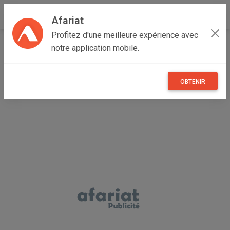
Afariat
Profitez d'une meilleure expérience avec
Accueil
Multimedia
Grand Tunis
Ariana
notre application mobile.
Cité NASR I
Lot de 40 unité hp DC 5800 /4 Géga / 299 dt
OBTENIR