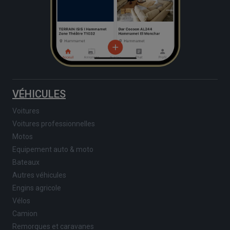
VÉHICULES
Voitures
Voitures professionnelles
Motos
Equipement auto & moto
Bateaux
Autres véhicules
Engins agricole
Vélos
Camion
Remorques et caravanes