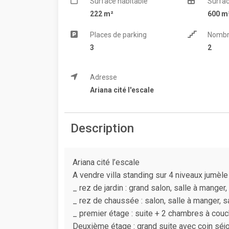
Surface habitable
Surfac
222 m²
600 m
Places de parking
Nombr
3
2
Adresse
Ariana cité l'escale
Description
Ariana cité l’escale
A vendre villa standing sur 4 niveaux jumèle d
_ rez de jardin : grand salon, salle à manger
_ rez de chaussée : salon, salle à manger, s
_ premier étage : suite + 2 chambres à couc
Deuxième étage : grand suite avec coin séjo