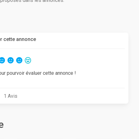
s proposés dans les annonces.
r cette annonce
our pourvoir évaluer cette annonce !
1
Avis
e