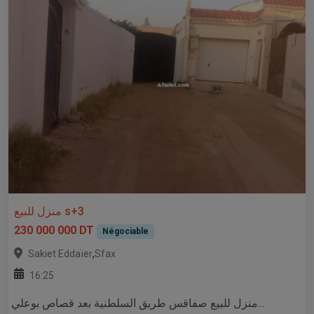
منزل للبيع s+3
230 000 000 DT
Négociable
,
Sakiet Eddaïer
Sfax
16:25
منزل للبيع صفاقس طريق السلطنية بعد قصاص بوعلي...