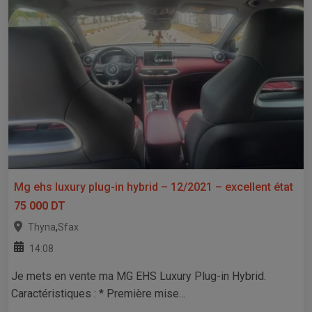
Mg ehs luxury plug-in hybrid – 12/2021 – excellent état
75 000 DT
,
Thyna
Sfax
14:08
Je mets en vente ma MG EHS Luxury Plug-in Hybrid.
Caractéristiques : * Première mise...