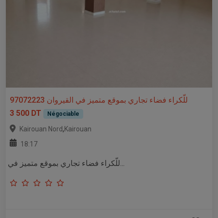
للّكراء فضاء تجاري بموقع متميز في القيروان 97072223
3 500 DT
Négociable
,
Kairouan Nord
Kairouan
18:17
للّكراء فضاء تجاري بموقع متميز في...