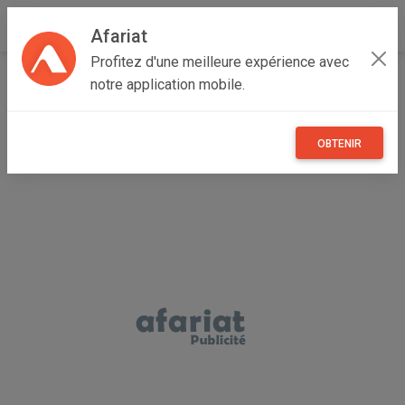
Afariat
Profitez d'une meilleure expérience avec
Accueil
Véhicules
Grand Tunis
Tunis
Sidi Hassine
notre application mobile.
Groupe frigorifique pour semi-remorque
OBTENIR