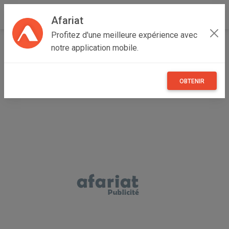
Afariat
Profitez d'une meilleure expérience avec
Accueil
Véhicules
Cap bon - Sahel
Nabeul
notre application mobile.
Grombalia
CABINE DE CHANTIER
OBTENIR