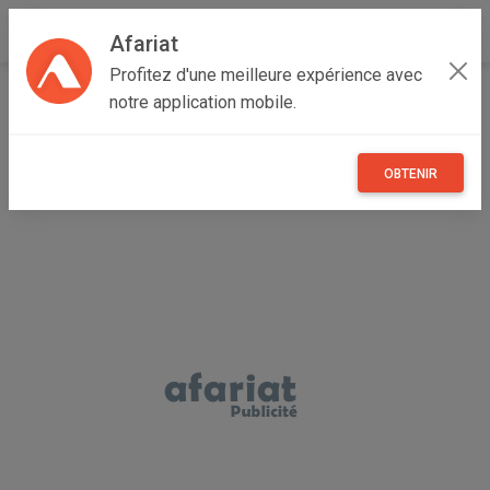
Afariat
Profitez d'une meilleure expérience avec
Accueil
Véhicules
Majerda
Siliana
Kesra
notre application mobile.
Dmax, 51,000dt, tel:99659030
OBTENIR