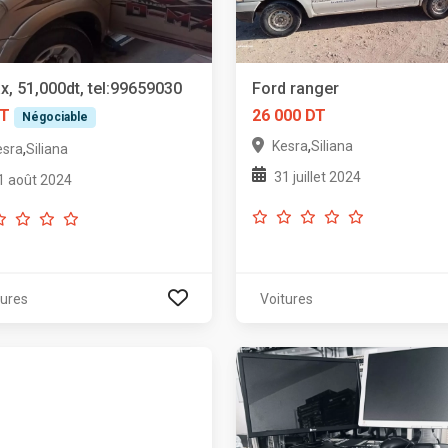
, 51,000dt, tel:99659030
Ford ranger
DT
26 000 DT
Négociable
,
Kesra
Siliana
,
esra
Siliana
31 juillet 2024
1 août 2024
tures
Voitures