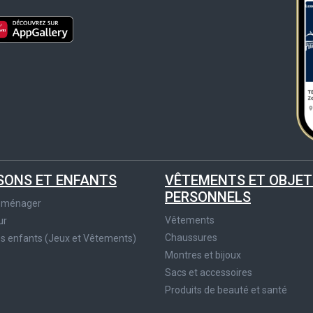
SONS ET ENFANTS
VÊTEMENTS ET OBJET
PERSONNELS
roménager
Vêtements
ur
Chaussures
es enfants (Jeux et Vêtements)
Montres et bijoux
Sacs et accessoires
Produits de beauté et santé