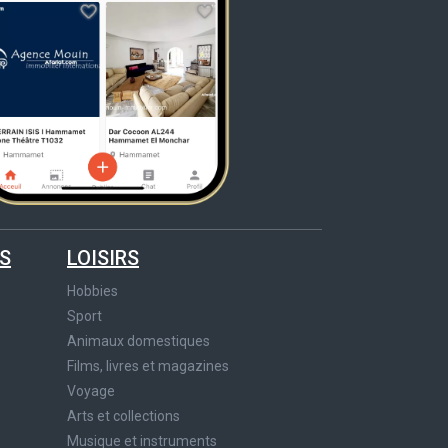
S
LOISIRS
Hobbies
Sport
Animaux domestiques
Films, livres et magazines
Voyage
Arts et collections
Musique et instruments