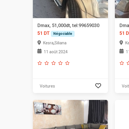
Dmax, 51,000dt, tel:99659030
Dmax
51 DT
51 
Négociable
,
Kesra
Siliana
K
11 août 2024
1
Voitures
Voi