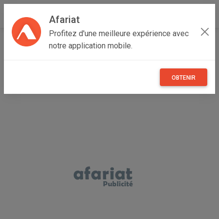
Afariat
Profitez d'une meilleure expérience avec
Accueil
Véhicules
Grand Centre
Sidi Bouzid
notre application mobile.
Sidi Bouzid Ouest
BMW SÉRIE 3 F30 316I SPORT
OBTENIR