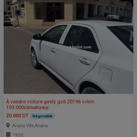
À vendre voiture geely gc6 20196 cvkm:
193.000climatiseur
20 000 DT
Négociable
,
Ariana Ville
Ariana
19:55