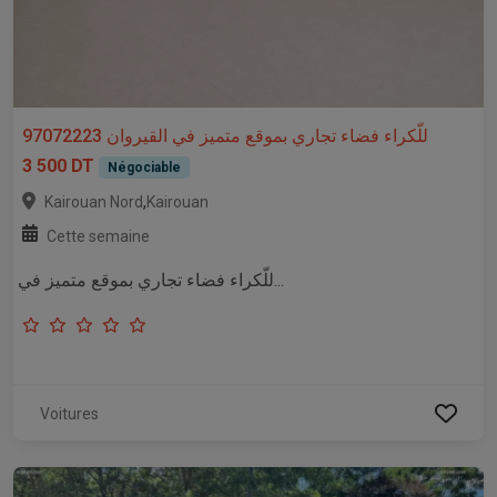
للّكراء فضاء تجاري بموقع متميز في القيروان 97072223
3 500 DT
Négociable
,
Kairouan Nord
Kairouan
Cette semaine
للّكراء فضاء تجاري بموقع متميز في...
Voitures