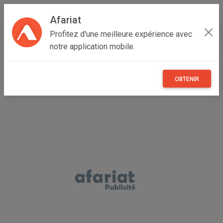
Afariat
Profitez d'une meilleure expérience avec
Accueil
Véhicules
Cap bon - Sahel
Nabeul
notre application mobile.
Haouaria
Hyundai Santa Fe 2019 -2.0 L Turbo
OBTENIR