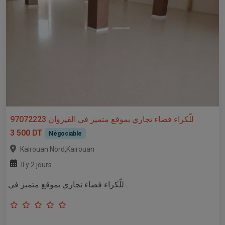
للّكراء فضاء تجاري بموقع متميز في القيروان 97072223
3 500 DT
Négociable
,
Kairouan Nord
Kairouan
Il y 2 jours
للّكراء فضاء تجاري بموقع متميز في...