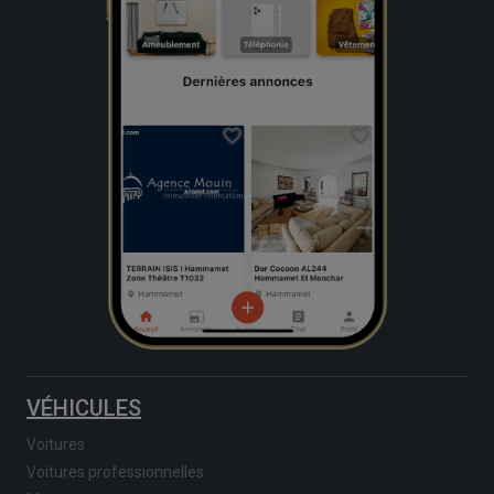
VÉHICULES
Voitures
Voitures professionnelles