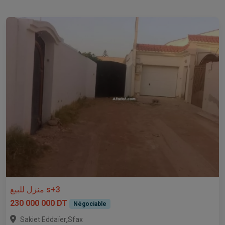
منزل للبيع s+3
230 000 000 DT
Négociable
,
Sakiet Eddaïer
Sfax