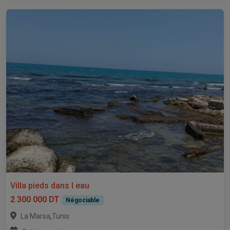
Villa pieds dans l eau
2 300 000 DT
Négociable
,
La Marsa
Tunis