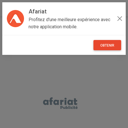
Afariat
Profitez d'une meilleure expérience avec
Accueil
Immobilier
Cap bon - Sahel
Nabeul
notre application mobile.
Kélibia
charmante villa avec piscine
OBTENIR