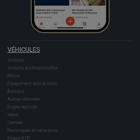
VÉHICULES
Voitures
Voitures professionnelles
Motos
Equipement auto & moto
Bateaux
Autres véhicules
Engins agricole
Vélos
Camion
Remorques et caravanes
Engins BTP