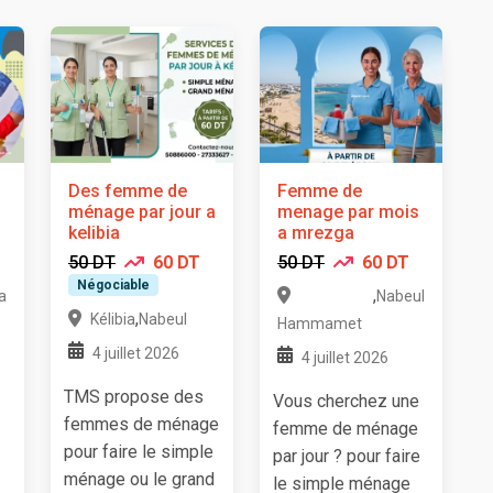
Des femme de
Femme de
ménage par jour a
menage par mois
kelibia
a mrezga
50 DT
60 DT
50 DT
60 DT
Négociable
,
a
Nabeul
,
Kélibia
Nabeul
Hammamet
4 juillet 2026
4 juillet 2026
TMS propose des
Vous cherchez une
femmes de ménage
femme de ménage
pour faire le simple
par jour ? pour faire
ménage ou le grand
le simple ménage