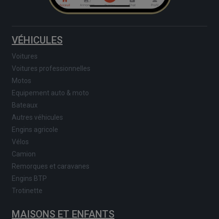
VÉHICULES
Voitures
Voitures professionnelles
Motos
Equipement auto & moto
Bateaux
Autres véhicules
Engins agricole
Vélos
Camion
Remorques et caravanes
Engins BTP
Trotinette
MAISONS ET ENFANTS