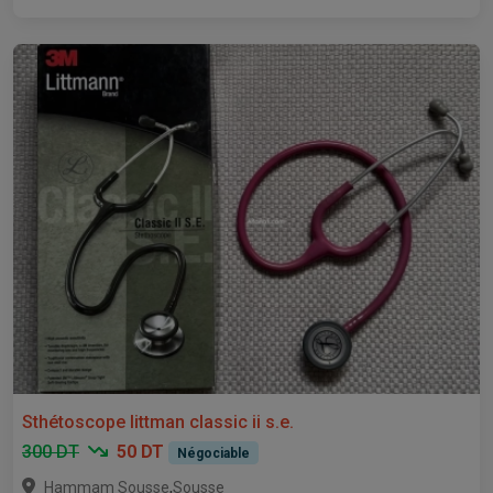
Sthétoscope littman classic ii s.e.
300 DT
50 DT
Négociable
,
Hammam Sousse
Sousse