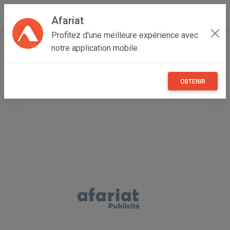
Afariat
Profitez d'une meilleure expérience avec
Accueil
Autres
Cap bon - Sahel
Nabeul
Kélibia
notre application mobile.
Ampoule infrarouge à vis E27 220V 250W pour lampe
IRG
OBTENIR