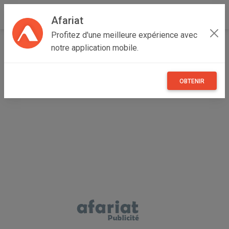
Afariat
Profitez d'une meilleure expérience avec
Accueil
Maisons et enfants
Oasis - Sahara
notre application mobile.
Médenine
Médenine Sud
Raquette à insectes électrique tueur de moustiques
portable
OBTENIR