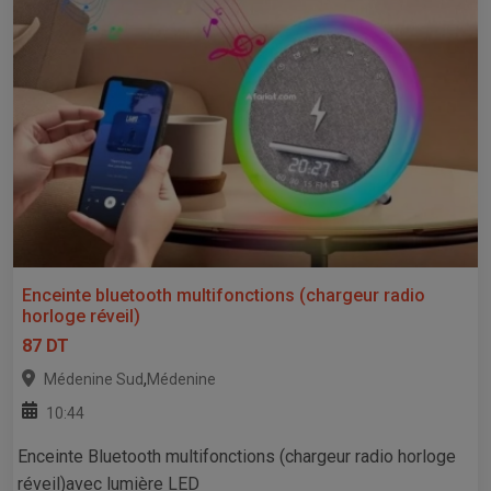
Enceinte bluetooth multifonctions (chargeur radio
horloge réveil)
87 DT
,
Médenine Sud
Médenine
10:44
Enceinte Bluetooth multifonctions (chargeur radio horloge
réveil)avec lumière LED