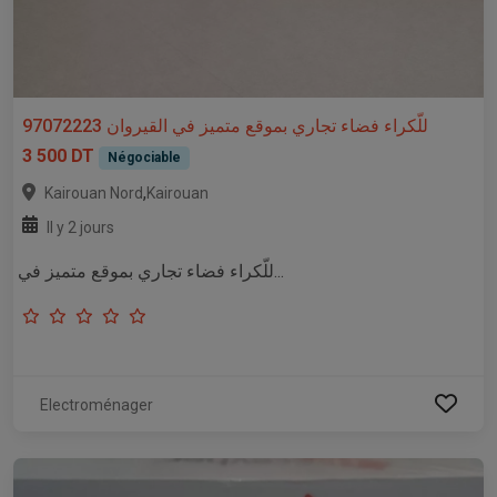
للّكراء فضاء تجاري بموقع متميز في القيروان 97072223
3 500 DT
Négociable
,
Kairouan Nord
Kairouan
Il y 2 jours
للّكراء فضاء تجاري بموقع متميز في...
Electroménager