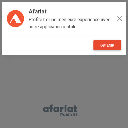
Afariat
Profitez d'une meilleure expérience avec
Accueil
Maisons et enfants
Oasis - Sahara
notre application mobile.
Médenine
Médenine Sud
2en1 . Cendrier électrique et purificateur d’air
OBTENIR