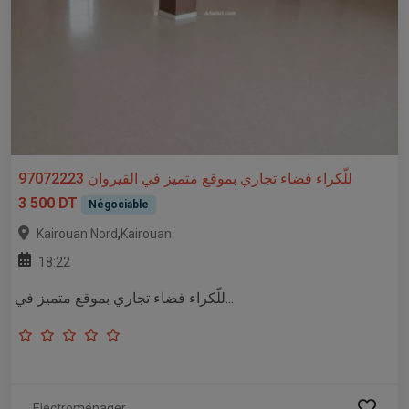
للّكراء فضاء تجاري بموقع متميز في القيروان 97072223
3 500 DT
Négociable
,
Kairouan Nord
Kairouan
18:22
للّكراء فضاء تجاري بموقع متميز في...
Electroménager