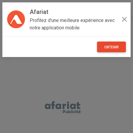
Afariat
Profitez d'une meilleure expérience avec
Accueil
Véhicules
Grand Tunis
Manouba
Manouba
notre application mobile.
Hyundai I20 neuve
OBTENIR