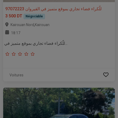
للّكراء فضاء تجاري بموقع متميز في القيروان 97072223
3 500 DT
Négociable
,
Kairouan Nord
Kairouan
18:17
للّكراء فضاء تجاري بموقع متميز في...
Voitures