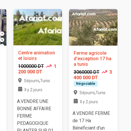
Centre animation
Ferme agricole
et loisirs
d'exception 17 ha
a tunis
1000000 DT
1
200 000 DT
3060000 DT
3
400 000 DT
,
Séjoumi
Tunis
Négociable
Il y 2 jours
,
Séjoumi
Tunis
A.VENDRE UNE
Il y 2 jours
BONNE AFFAIRE
A.VENDRE FERME
FERME
de 17 Ha
PEDAGOGIQUE
Bénéficiant d'un
PLANTER SUR 01