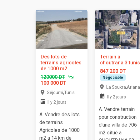
Des lots de
Terrain a
terrains agricoles
choutrana 3 tunis
de 1000 m2
847 200 DT
120000 DT
Négociable
100 000 DT
,
La Soukra
Ariana
,
Séjoumi
Tunis
Il y 2 jours
Il y 2 jours
A. Vendre terrain
A. Vendre des lots
pour construction
de terrains
d'une villa de 706
Agricoles de 1000
m2 situé a
m2 a 14 km de