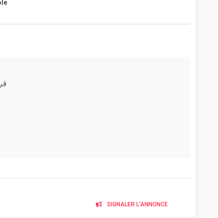
ole
قر
SIGNALER L'ANNONCE