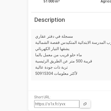
51 000 m²
Agric
Description
مسجلة في دفتر عقاري
ب المدرسة الابتدائية المتكيدس قفصة الشمالية
يشقها التيار الكهربائي
ماء حلو قريب من معمل بالما
قريبة 500 متر عن الطريق الرئيسية
تربة ذات جودة عالية
لأكثر معلومات 50915304
Short URL: