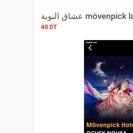
عشاق النوبة mövenpick
40 DT