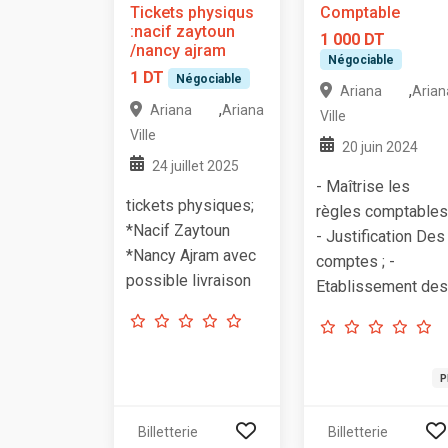
Tickets physiqus
Comptable
:nacif zaytoun
1 000 DT
/nancy ajram
Négociable
1 DT
Négociable
,
Ariana
Arian
,
Ariana
Ariana
Ville
Ville
20 juin 2024
24 juillet 2025
- Maîtrise les
tickets physiques;
règles comptables 
*Nacif Zaytoun
- Justification Des
*Nancy Ajram avec
comptes ; -
possible livraison
Etablissement des.
P
Billetterie
Billetterie