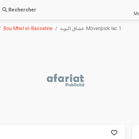
Rechercher
Me
Bou Mhel el-Bassatine
عشاق النوبة Mövenpick lac 1