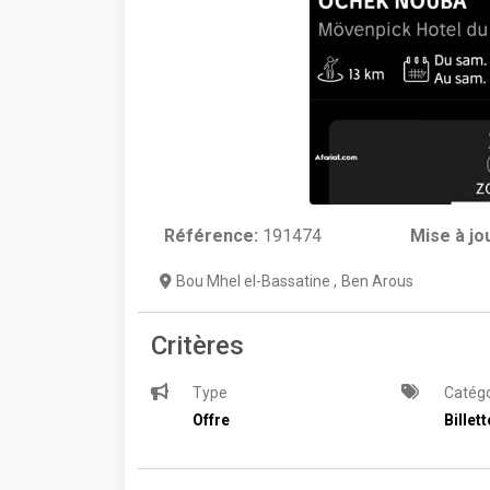
Référence:
191474
Mise à jo
Bou Mhel el-Bassatine
,
Ben Arous
Critères
Type
Catégo
Offre
Billett